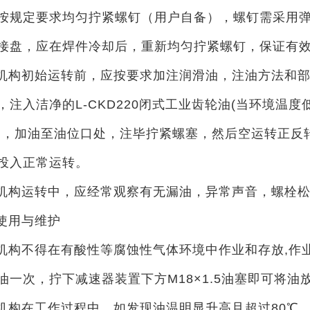
按规定要求均匀拧紧螺钉（用户自备），螺钉需采用
接盘，应在焊件冷却后，重新均匀拧紧螺钉，保证有
机构初始运转前，应按要求加注润滑油，注油方法和部位
注入洁净的L-CKD220闭式工业齿轮油(当环境温度低
)，加油至油位口处，注毕拧紧螺塞，然后空运转正反
投入正常运转。
机构运转中，应经常观察有无漏油，异常声音，螺栓
使用与维护
机构不得在有酸性等腐蚀性气体环境中作业和存放,作业
油一次，拧下减速器装置下方M18×1.5油塞即可将油
机构在工作过程中，如发现油温明显升高且超过80℃