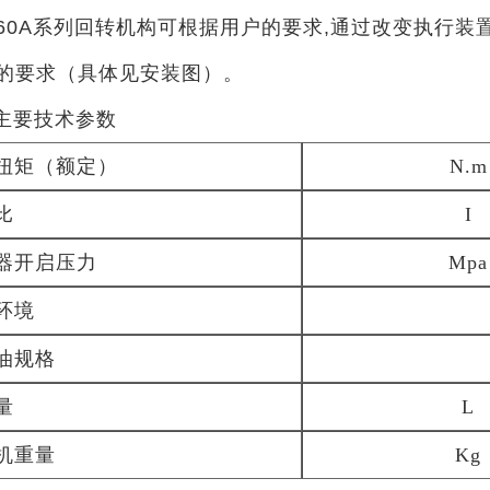
160A系列回转机构可根据用户的要求,通过改变执行装
的要求（具体见安装图）。
主要技术参数
扭矩（额定）
N.m
比
I
器开启压力
Mpa
环境
油规格
量
L
机重量
Kg