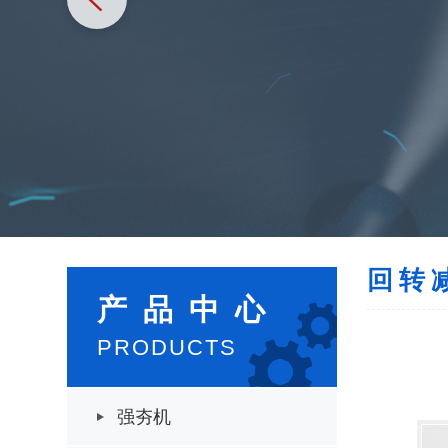
回转
产品中
心
PRODUCT
S
强夯机